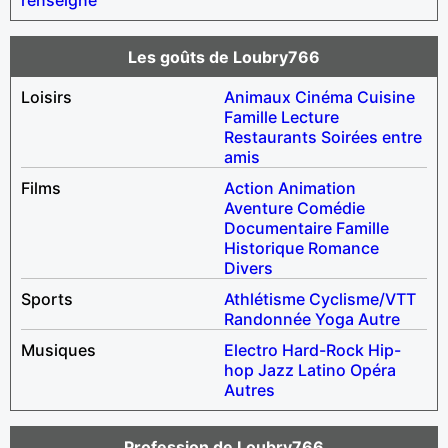
Les goûts de Loubry766
Loisirs
Animaux
Cinéma
Cuisine
Famille
Lecture
Restaurants
Soirées entre
amis
Films
Action
Animation
Aventure
Comédie
Documentaire
Famille
Historique
Romance
Divers
Sports
Athlétisme
Cyclisme/VTT
Randonnée
Yoga
Autre
Musiques
Electro
Hard-Rock
Hip-
hop
Jazz
Latino
Opéra
Autres
Profession de Loubry766