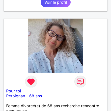
Voir le profil
Pour toi
Perpignan
-
68 ans
Femme divorcé(e) de 68 ans recherche rencontre
amoureuse