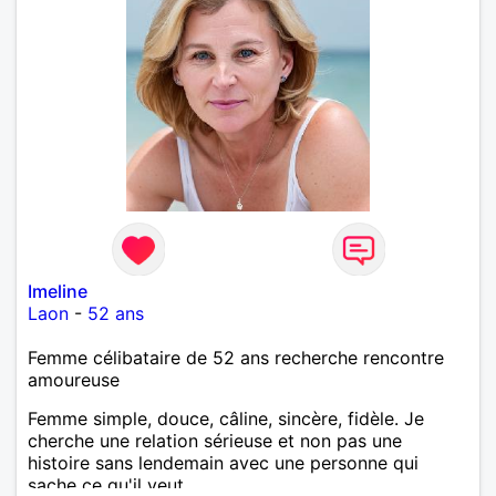
Imeline
Laon
-
52 ans
Femme célibataire de 52 ans recherche rencontre
amoureuse
Femme simple, douce, câline, sincère, fidèle. Je
cherche une relation sérieuse et non pas une
histoire sans lendemain avec une personne qui
sache ce qu'il veut.