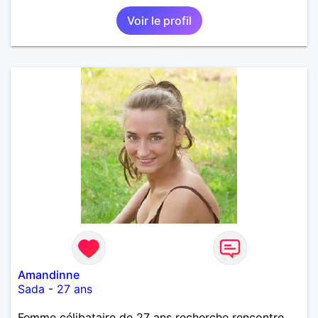
Voir le profil
Amandinne
Sada
-
27 ans
Femme célibataire de 27 ans recherche rencontre