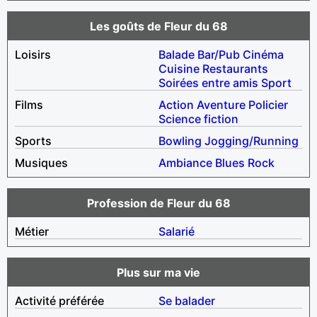
Les goûts de Fleur du 68
Loisirs
Balade
Bar/Pub
Cinéma
Cuisine
Restaurants
Soirées entre amis
Sport
Films
Action
Aventure
Policier
Science fiction
Sports
Bowling
Jogging/Running
Musiques
Ambiance
Blues
Rock
Profession de Fleur du 68
Métier
Salarié
Plus sur ma vie
Activité préférée
Se balader