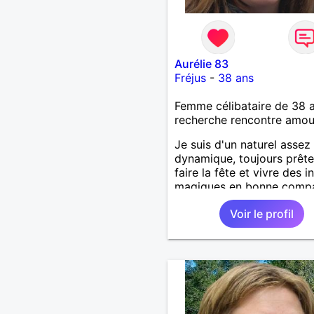
Aurélie 83
Fréjus
-
38 ans
Femme célibataire de 38 
recherche rencontre amo
Je suis d'un naturel assez
dynamique, toujours prête
faire la fête et vivre des i
magiques en bonne compa
ciné, resto, bar-pub, ou u
Voir le profil
bonne soirée en duo.