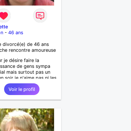
ette
on
-
46 ans
 divorcé(e) de 46 ans
che rencontre amoureuse
 je désire faire la
issance de gens sympa
ial mais surtout pas un
un soir je n'aime pas ni les
rs ni les pervers.
Voir le profil