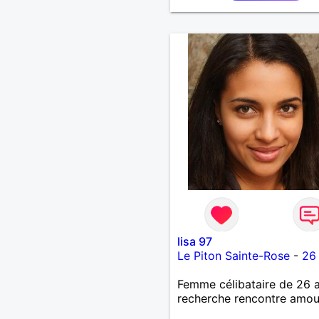
lisa 97
Le Piton Sainte-Rose
-
26
Femme célibataire de 26 
recherche rencontre amo