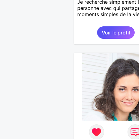
Je recherche simplement 
personne avec qui partage
moments simples de la vie
Voir le profil