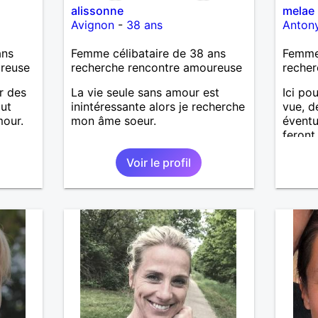
alissonne
melae
Avignon
-
38 ans
Anton
ans
Femme célibataire de 38 ans
Femme
ureuse
recherche rencontre amoureuse
recher
r des
La vie seule sans amour est
Ici po
out
inintéressante alors je recherche
vue, d
mour.
mon âme soeur.
éventu
feront 
Voir le profil