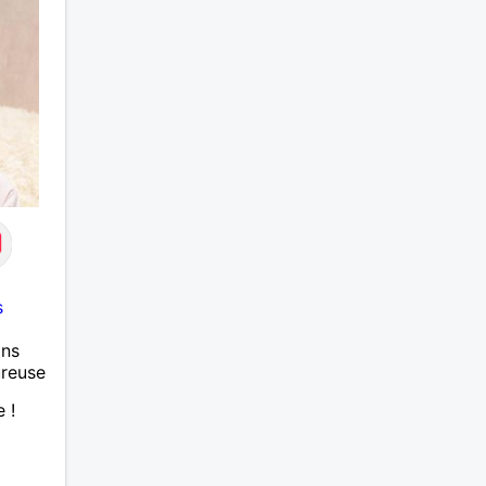
s
ans
ureuse
 !