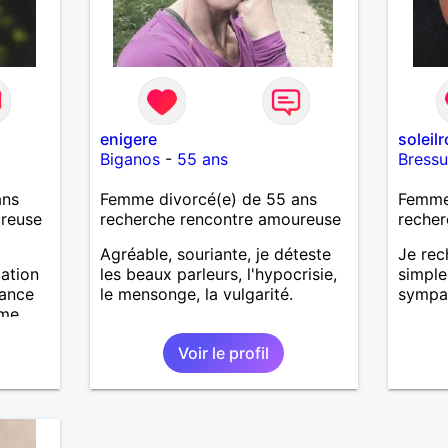
enigere
soleil
Biganos
-
55 ans
Bressu
ans
Femme divorcé(e) de 55 ans
Femme 
ureuse
recherche rencontre amoureuse
recher
Agréable, souriante, je déteste
Je rec
lation
les beaux parleurs, l'hypocrisie,
simple
iance
le mensonge, la vulgarité.
sympat
ime
rir de
Voir le profil
 alors