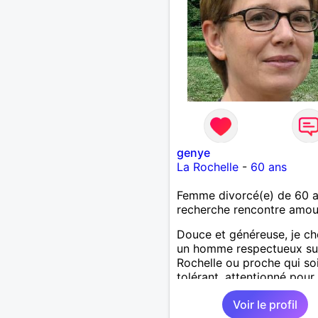
genye
La Rochelle
-
60 ans
Femme divorcé(e) de 60 
recherche rencontre amo
Douce et généreuse, je c
un homme respectueux su
Rochelle ou proche qui so
tolérant, attentionné pour
profiter de la vie à deux.
Voir le profil