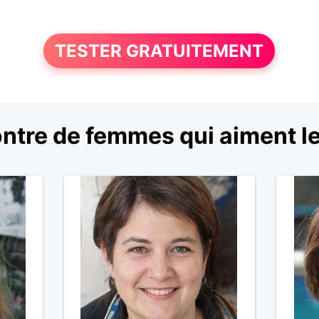
TESTER GRATUITEMENT
ntre de femmes qui aiment le