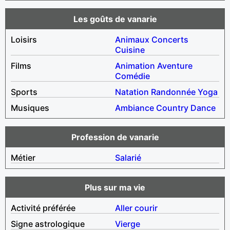
Les goûts de vanarie
Loisirs
Animaux
Concerts
Cuisine
Films
Animation
Aventure
Comédie
Sports
Natation
Randonnée
Yoga
Musiques
Ambiance
Country
Dance
Profession de vanarie
Métier
Salarié
Plus sur ma vie
Activité préférée
Aller courir
Signe astrologique
Vierge