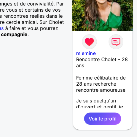
nges et de convivialité. Par
re vous et certains de vos
s rencontres réelles dans le
tre cercle amical. Sur Cholet
es
à faire et vous pourrez
e compagnie
.
miemine
Rencontre Cholet - 28
ans
Femme célibataire de
28 ans recherche
rencontre amoureuse
Je suis quelqu'un
d'ouvert et gentil, je
n'aime pas rester sans
Voir le profil
rien faire ou
m'ennuyer mais je sais
quand même me