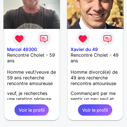
Marcel 49300
Xavier du 49
Rencontre Cholet - 59
Rencontre Cholet - 49
ans
ans
Homme veuf/veuve de
Homme divorcé(e) de
59 ans recherche
49 ans recherche
rencontre amoureuse
rencontre amoureuse
veuf, je recherches
Commençant par me
une relation sérieuse
sentir un peu seul et
et sincère dans la
désirant refonder une
Voir le profil
Voir le profil
durée ..
famille, je suis la dans
le but de trouver une
femme qui comme