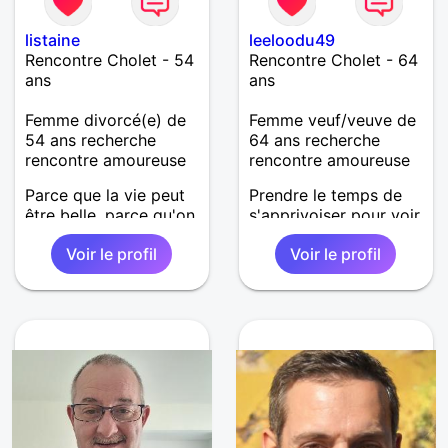
listaine
leeloodu49
Rencontre Cholet - 54
Rencontre Cholet - 64
ans
ans
Femme divorcé(e) de
Femme veuf/veuve de
54 ans recherche
64 ans recherche
rencontre amoureuse
rencontre amoureuse
Parce que la vie peut
Prendre le temps de
être belle, parce qu'on
s'apprivoiser pour voir
ne peut vivre sans
si l'on peut
Voir le profil
Voir le profil
aimer, parce qu'il y a
correspondre dans la
forcément quelqu'un
durée. Je suis ici pour
qui nous attend
échanger, entamer un
quelque part. Très
dialogue est déjà la
envie d'une belle
base puis si nous
rencontre.
avons des atomes
crochus les choses se
mettrons en place
petit à petit
normalement.