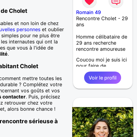
 de Cholet
Romain 49
Rencontre Cholet - 29
ables et non loin de chez
ans
uvelles personnes
et oublier
 simples pour ne plus être
Homme célibataire de
les internautes qui ont la
29 ans recherche
es que vous à l'idée de
rencontre amoureuse
lité
.
Coucou moi je suis ici
abitant Cholet
pour faire de
nouvelles
Voir le profil
connaissances et
s comment mettre toutes les
j'aimerais bien trouver
e durable ? Complétez votre
ma moitié.
oncernant vos goûts et vos
s contacter
. Puis, précisez
ez retrouver chez votre
et, alors bonne chance !
 rencontre sérieuse à