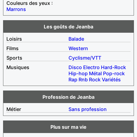
Couleurs des yeux :
Marrons
Les goûts de Jeanba
Loisirs
Balade
Films
Western
Sports
Cyclisme/VTT
Musiques
Disco
Electro
Hard-Rock
Hip-hop
Métal
Pop-rock
Rap
Rnb
Rock
Variétés
Profession de Jeanba
Métier
Sans profession
Plus sur ma vie