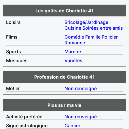
Les goûts de Charlotte 41
Loisirs
Bricolage/Jardinage
Cuisine
Soirées entre amis
Films
Comédie
Famille
Policier
Romance
Sports
Marche
Musiques
Variétés
Profession de Charlotte 41
Métier
Non renseigné
Plus sur ma vie
Activité préférée
Non renseigné
Signe astrologique
Cancer