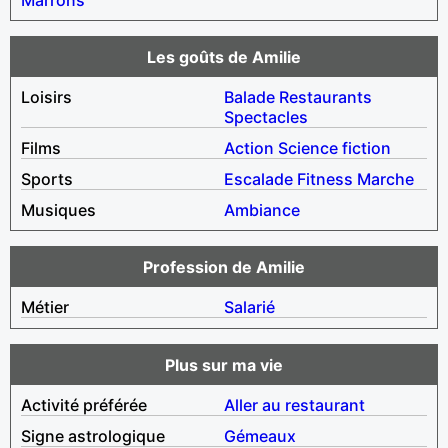
Les goûts de Amilie
Loisirs
Balade
Restaurants
Spectacles
Films
Action
Science fiction
Sports
Escalade
Fitness
Marche
Musiques
Ambiance
Profession de Amilie
Métier
Salarié
Plus sur ma vie
Activité préférée
Aller au restaurant
Signe astrologique
Gémeaux