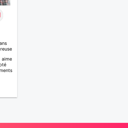
ans
ureuse
i aime
coté
oments