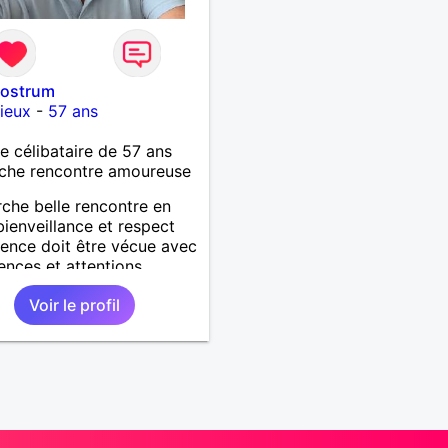
ostrum
ieux
-
57 ans
célibataire de 57 ans
che rencontre amoureuse
che belle rencontre en
bienveillance et respect
istence doit être vécue avec
ences et attentions..
Voir le profil