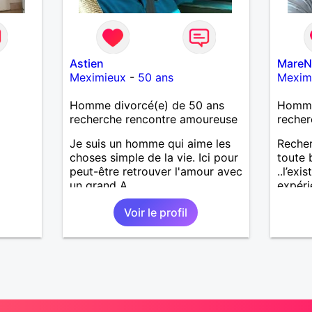
Astien
MareN
Meximieux
-
50 ans
Mexim
Homme divorcé(e) de 50 ans
Homme 
recherche rencontre amoureuse
recher
Je suis un homme qui aime les
Recher
choses simple de la vie. Ici pour
toute 
peut-être retrouver l'amour avec
..l’ex
un grand A
expéri
Voir le profil