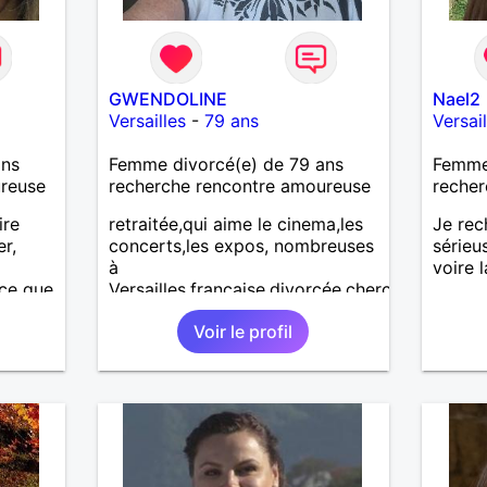
GWENDOLINE
Nael2
Versailles
-
79 ans
Versail
ans
Femme divorcé(e) de 79 ans
Femme 
ureuse
recherche rencontre amoureuse
recher
ire
retraitée,qui aime le cinema,les
Je rec
er,
concerts,les expos, nombreuses
sérieu
à
voire 
 ce que
Versailles.française,divorcée,cherche
Amitié,et peut etre un
Voir le profil
Compagnon.