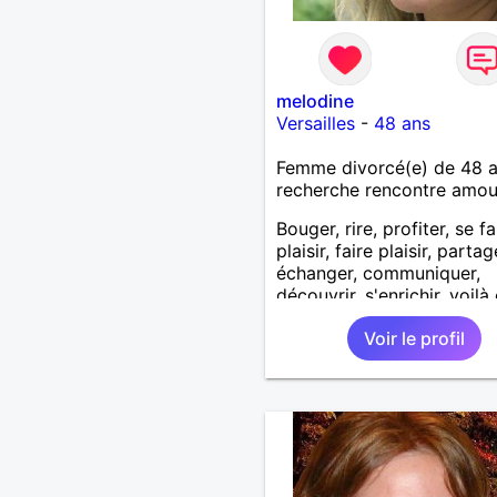
melodine
Versailles
-
48 ans
Femme divorcé(e) de 48 
recherche rencontre amo
Bouger, rire, profiter, se fa
plaisir, faire plaisir, partag
échanger, communiquer,
découvrir, s'enrichir, voilà
j'aime en quelques mots.
Voir le profil