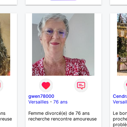
gwen78000
Cendr
Versailles
-
76 ans
Versail
ans
Femme divorcé(e) de 76 ans
Le bon
ureuse
recherche rencontre amoureuse
proche
problè