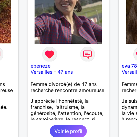
ebeneze
eva 7
Versailles
-
47 ans
Versail
ns
Femme divorcé(e) de 47 ans
Femme 
ureuse
recherche rencontre amoureuse
recher
J'apprécie l'honnêteté, la
Je sui
née.
franchise, l'altruisme, la
dynami
générosité, l'attention, l'écoute,
la vie
le savoir-vivre, le respect, si
à renc
vous vous reconnaissez
ressem
Voir le profil
contactez-moi!