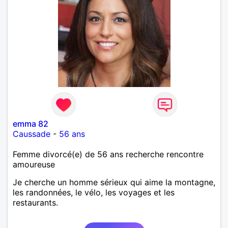
emma 82
Caussade
-
56 ans
Femme divorcé(e) de 56 ans recherche rencontre
amoureuse
Je cherche un homme sérieux qui aime la montagne,
les randonnées, le vélo, les voyages et les
restaurants.