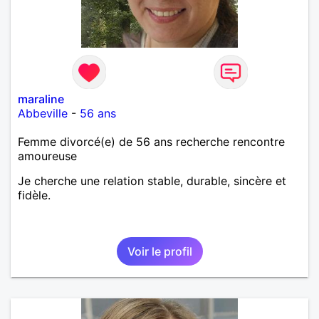
maraline
Abbeville
-
56 ans
Femme divorcé(e) de 56 ans recherche rencontre
amoureuse
Je cherche une relation stable, durable, sincère et
fidèle.
Voir le profil