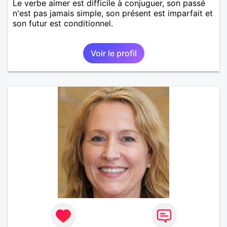
Le verbe aimer est difficile à conjuguer, son passé
n'est pas jamais simple, son présent est imparfait et
son futur est conditionnel.
Voir le profil