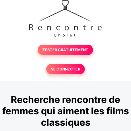
TESTER GRATUITEMENT
SE CONNECTER
Recherche rencontre de
femmes qui aiment les films
classiques