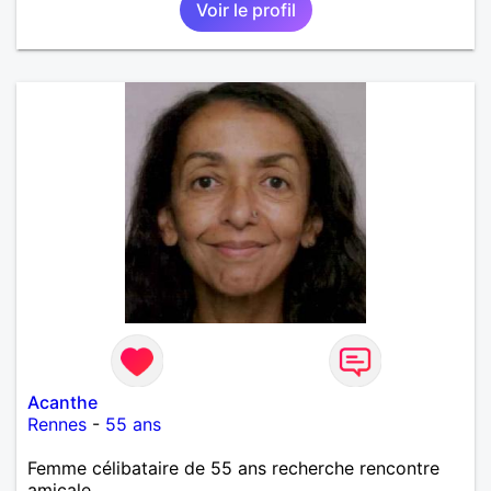
Voir le profil
Acanthe
Rennes
-
55 ans
Femme célibataire de 55 ans recherche rencontre
amicale