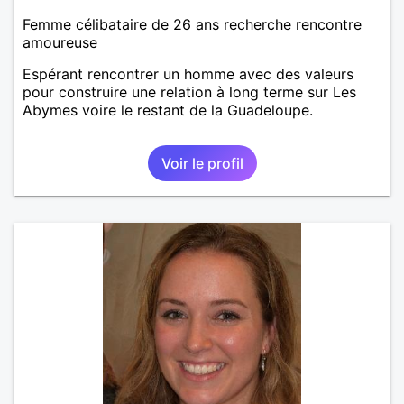
Femme célibataire de 26 ans recherche rencontre
amoureuse
Espérant rencontrer un homme avec des valeurs
pour construire une relation à long terme sur Les
Abymes voire le restant de la Guadeloupe.
Voir le profil