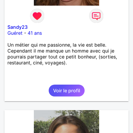
Sandy23
Guéret
-
41 ans
Un métier qui me passionne, la vie est belle.
Cependant il me manque un homme avec qui je
pourrais partager tout ce petit bonheur, (sorties,
restaurant, ciné, voyages).
Voir le profil