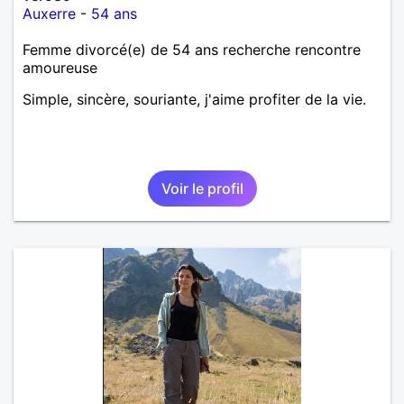
Auxerre
-
54 ans
Femme divorcé(e) de 54 ans recherche rencontre
amoureuse
Simple, sincère, souriante, j'aime profiter de la vie.
Voir le profil