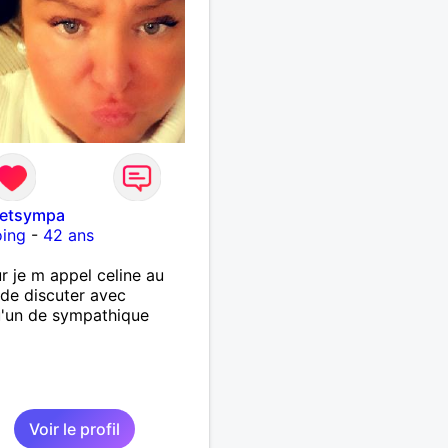
etsympa
oing
-
42 ans
r je m appel celine au
r de discuter avec
'un de sympathique
Voir le profil