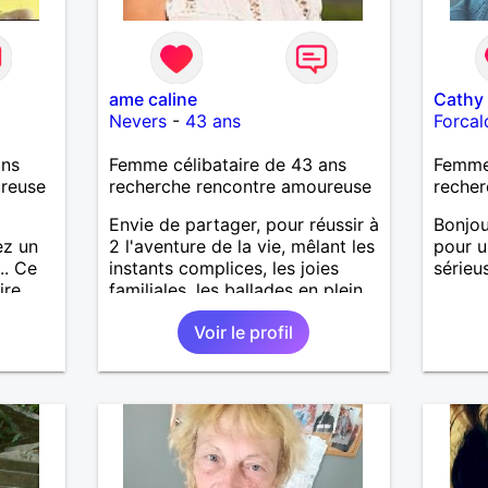
ame caline
Cathy
Nevers
-
43 ans
Forcal
ans
Femme célibataire de 43 ans
Femme
ureuse
recherche rencontre amoureuse
recher
Envie de partager, pour réussir à
Bonjou
ez un
2 l'aventure de la vie, mêlant les
pour u
.. Ce
instants complices, les joies
sérieu
ire
familiales, les ballades en plein
air, un feu de cheminée, un
Voir le profil
moment de tendresse, une
pointe d'humour, une note de
générosité...