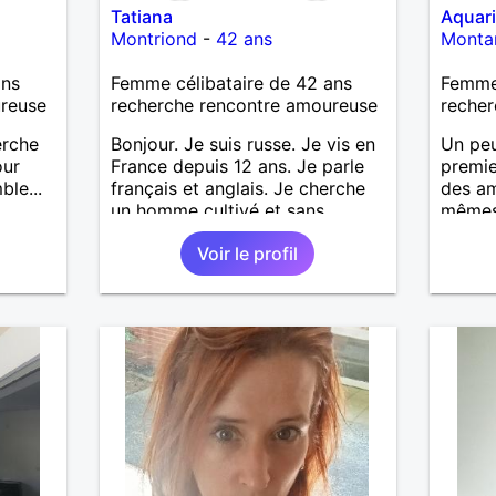
Tatiana
Aquar
Montriond
-
42 ans
Monta
ans
Femme célibataire de 42 ans
Femme 
ureuse
recherche rencontre amoureuse
recher
erche
Bonjour. Je suis russe. Je vis en
Un peu
our
France depuis 12 ans. Je parle
premie
le...
français et anglais. Je cherche
des am
un homme cultivé et sans
mêmes 
mauvaises habitudes, pour une
commun
Voir le profil
relation stable et gentille.
simpli