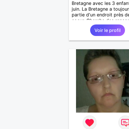
Bretagne avec les 3 enfan
juin. La Bretagne a toujour
partie d'un endroit près 
coeur. Cherche des renco
pour découvrir et profiter
Voir le profil
Bretagne. Ballade concert
soirée, je suis très ouverte
adore les choses simple d
vie... Toujours prête à enri
ma vie....