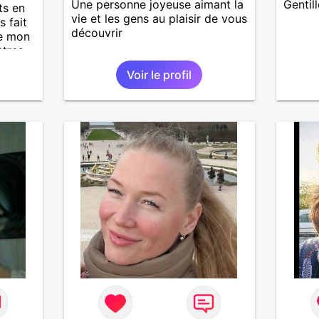
Une personne joyeuse aimant la
Gentil
ts en
vie et les gens au plaisir de vous
s fait
découvrir
de mon
ntres
 de la
Voir le profil
 et
e la
chir