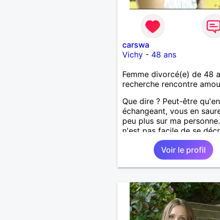
carswa
Vichy
-
48 ans
Femme divorcé(e) de 48 
recherche rencontre amo
Que dire ? Peut-être qu'en
échangeant, vous en saur
peu plus sur ma personne.
n'est pas facile de se décr
soi-même
Voir le profil