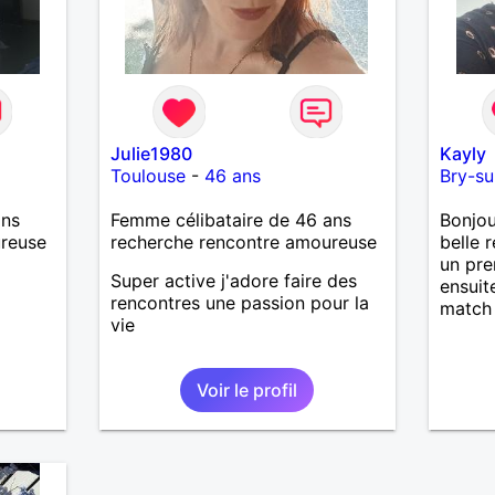
Julie1980
Kayly
Toulouse
-
46 ans
Bry-su
ans
Femme célibataire de 46 ans
Bonjou
ureuse
recherche rencontre amoureuse
belle 
un pre
Super active j'adore faire des
ensuit
rencontres une passion pour la
match 
vie
Voir le profil