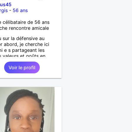
ius45
rgis
-
56 ans
célibataire de 56 ans
che rencontre amicale
 sur la défensive au
r abord, je cherche ici
i e s partageant les
valeurs et goûts en
 pour sorties en toute
Voir le profil
cité et bienveillance