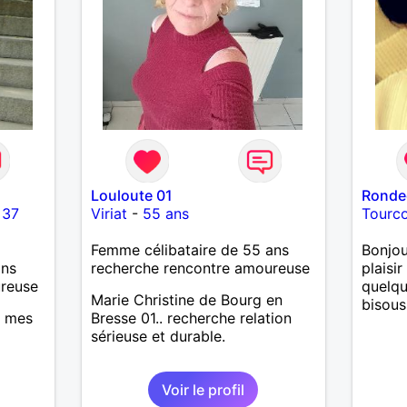
Louloute 01
Ronde
-
37
Viriat
-
55 ans
Tourc
Femme célibataire de 55 ans
Bonjou
ans
recherche rencontre amoureuse
plaisi
ureuse
quelqu
Marie Christine de Bourg en
bisous
i mes
Bresse 01.. recherche relation
sérieuse et durable.
Voir le profil