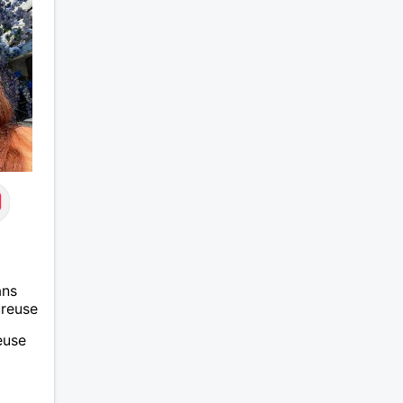
ans
ureuse
euse