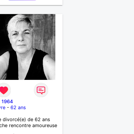
 1964
vre
-
62 ans
 divorcé(e) de 62 ans
che rencontre amoureuse